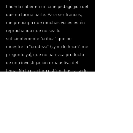
hacerla caber en un cine pedagógico del
que no forma parte. Para ser francos,
me preocupa que muchas voces estén
reprochando que no sea lo
suficientemente "crítica", que no
muestre la “crudeza” (¿y no lo hace?, me
pregunto yo), que no parezca producto
de una investigación exhaustiva del
tema. No lo es, claro está, ni busca serlo.
Roma se ubica en el sitio más peligroso,
y por consiguiente, creo yo, en el más
político: en la especificidad del
entramado de relaciones de poder, en
los comentarios “inofensivos” pero que
indagan en la profundidad de los
artefactos de violencia colonial que